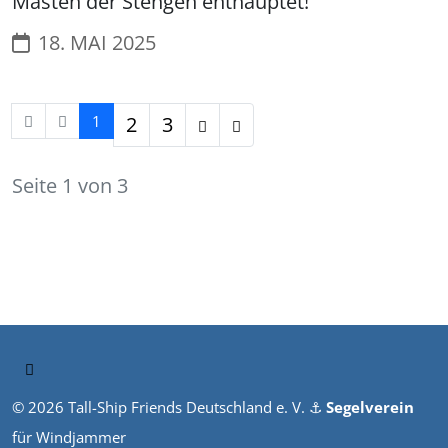
Masten der Stengen enthauptet!
18. MAI 2025
1
2
3
Seite 1 von 3
© 2026 Tall-Ship Friends Deutschland e. V. ⚓︎
Segelverein
für Windjammer