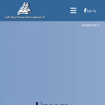
fab fa-
facebook-f