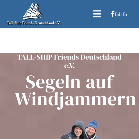
fab fa-
facebook-f
TALL-SHIP Friends Deutschland
e.V.
Segeln auf
Windjammern