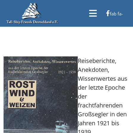
fab fa-
facebook-f
Reiseberichte,
Anekdoten,
Wissenwertes aus
der letzte Epoche
der
frachtfahrenden
Großsegler in den
Jahren 1921 bis
1939.