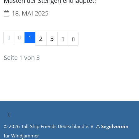
Masten der Stengen enthauptet!
18. MAI 2025
1
2
3
Seite 1 von 3
© 2026 Tall-Ship Friends Deutschland e. V. ⚓︎
Segelverein
für Windjammer