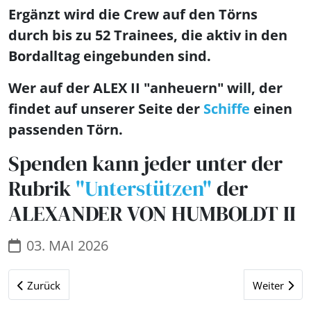
Ergänzt wird die Crew auf den Törns
durch bis zu 52 Trainees, die aktiv in den
Bordalltag eingebunden sind.
Wer auf der ALEX II "anheuern" will, der
findet auf unserer Seite der
Schiffe
einen
passenden Törn.
Spenden kann jeder unter der
Rubrik
"Unterstützen"
der
ALEXANDER VON HUMBOLDT II
03. MAI 2026
Vorheriger Beitrag: Neues von der GORCH FOCK der Deutsch
Nächster Be
Zurück
Weiter