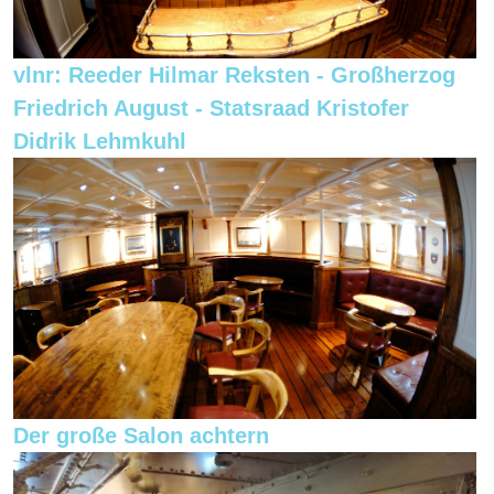
vlnr: Reeder Hilmar Reksten - Großherzog
Friedrich August - Statsraad Kristofer
Didrik Lehmkuhl
Der große Salon achtern