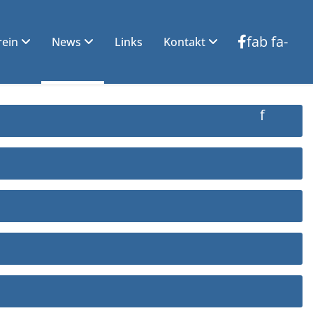
fab fa-
rein
News
Links
Kontakt
facebook-
f