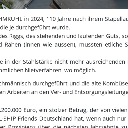
KUHL in 2024, 110 Jahre nach ihrem Stapellauf
die je durchgeführt wurde.
es Riggs, des stehenden und laufenden Guts, s
 Rahen (innen wie aussen), mussten etliche S
ie in der Stahlstärke nicht mehr ausreichenden
mmlichen Nietverfahren, wo möglich.
achmännisch durchgeführt und die alte Kombüse 
en Arbeiten an den Ver- und Entsorgungsleitunge
.200.000 Euro, ein stolzer Betrag, der von vie
-SHIP Friends Deutschland hat, wenn auch nur kl
er Provinienz über die nächsten Jahrzehnte zu 