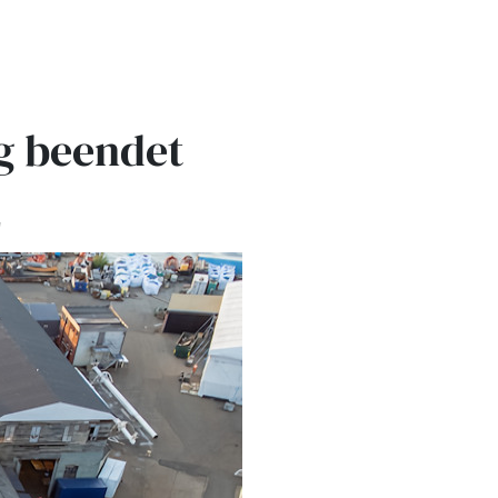
g beendet
"