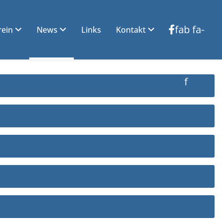
fab fa-
rein
News
Links
Kontakt
facebook-
f