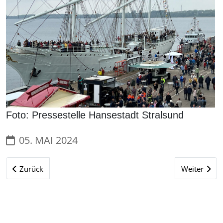
Foto: Pressestelle Hansestadt Stralsund
05. MAI 2024
Vorheriger Beitrag: 21. September 1957 - Untergang der PAM
Nächster Be
Zurück
Weiter