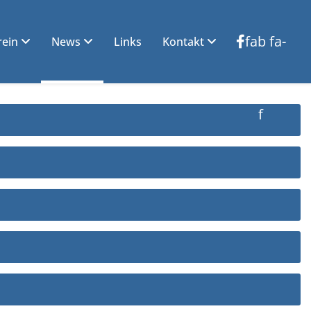
fab fa-
rein
News
Links
Kontakt
facebook-
f