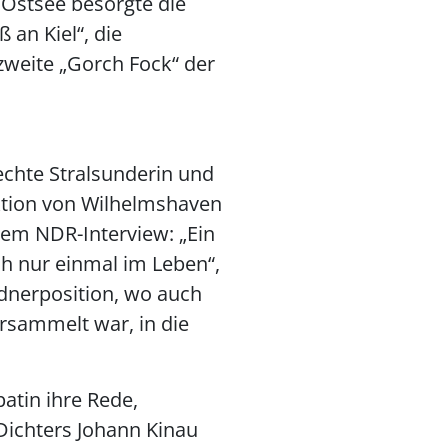
Ostsee besorgte die
an Kiel“, die
 zweite „Gorch Fock“ der
chte Stralsunderin und
aktion von Wilhelmshaven
inem NDR-Interview: „Ein
ch nur einmal im Leben“,
ednerposition, wo auch
rsammelt war, in die
atin ihre Rede,
Dichters Johann Kinau