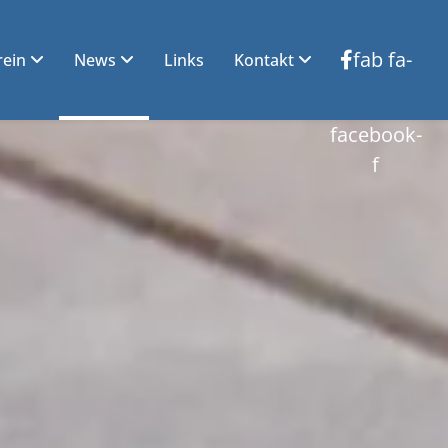
fab fa-
rein
News
Links
Kontakt
facebook-
f