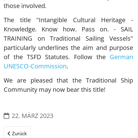
those involved.
The title "Intangible Cultural Heritage -
Knowledge. Know how. Pass on. - SAIL
TRAINING on Traditional Sailing Vessels"
particularly underlines the aim and purpose
of the TSFD Statutes. Follow the
German
UNESCO-Commission
.
We are pleased that the Traditional Ship
Community may now bear this title!
22. MÄRZ 2023
Vorheriger Beitrag: Aktuelles aus unserem Verein - TALL-SHI
Zurück