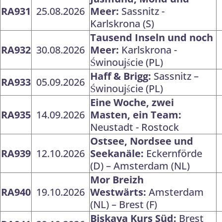
RA931
25.08.2026
Meer:
Sassnitz -
Karlskrona (S)
Tausend Inseln und noch
RA932
30.08.2026
Meer:
Karlskrona -
Świnoujście (PL)
Haff & Brigg:
Sassnitz –
RA933
05.09.2026
Świnoujście (PL)
Eine Woche, zwei
RA935
14.09.2026
Masten, ein Team:
Neustadt - Rostock
Ostsee, Nordsee und
RA939
12.10.2026
Seekanäle:
Eckernförde
(D) – Amsterdam (NL)
Mor Breizh
RA940
19.10.2026
Westwärts:
Amsterdam
(NL) – Brest (F)
Biskaya Kurs Süd:
Brest