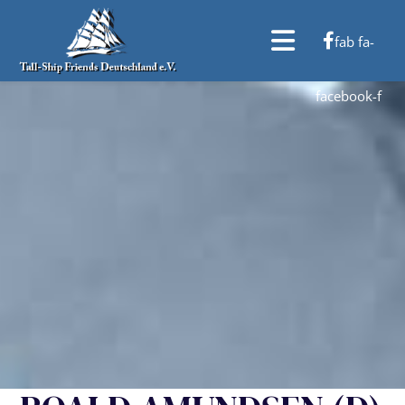
fab fa-
facebook-f