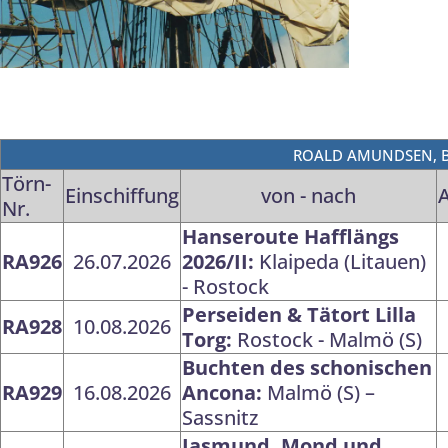
ROALD AMUNDSEN, Br
Törn-
Einschiffung
von - nach
Nr.
Hanseroute Hafflängs
RA926
26.07.2026
2026/II:
Klaipeda (Litauen)
- Rostock
Perseiden & Tätort Lilla
RA928
10.08.2026
Torg:
Rostock - Malmö (S)
Buchten des schonischen
RA929
16.08.2026
Ancona:
Malmö (S) –
Sassnitz
Jasmund, Mond und