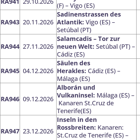
RA941
29.10.2026
(F) – Vigo (ES)
Sadinenstrassen des
RA943
20.11.2026
Atlantik:
Vigo (ES) –
Setúbal (PT)
Salamcadis – Tor zur
RA944
27.11.2026
neuen Welt:
Setúbal (PT) –
Cádiz (ES)
Säulen des
RA945
04.12.2026
Herakles:
Cádiz (ES) –
Málaga (ES)
Alborán und
Vulkaninsel:
Málaga (ES) –
RA946
09.12.2026
Kanaren St.Cruz de
Tenerife(ES)
Inseln in den
Rossbreiten:
Kanaren:
RA947
23.12.2026
St.Cruz de Tenerife (ES) –