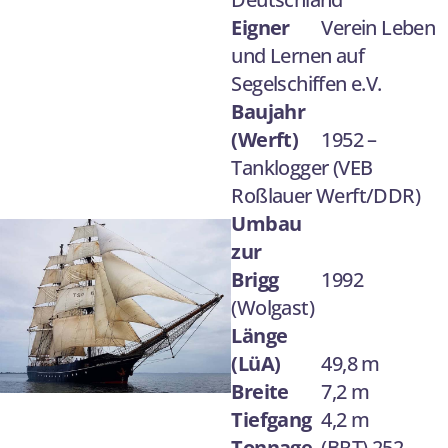
Eigner
Verein Leben
und Lernen auf
Segelschiffen e.V.
Baujahr
(Werft)
1952 –
Tanklogger (VEB
Roßlauer Werft/DDR)
Umbau
zur
Brigg
1992
(Wolgast)
Länge
(LüA)
49,8 m
Breite
7,2 m
Tiefgang
4,2 m
Tonnage
(BRT) 252