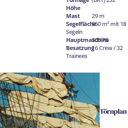
Höhe
Mast
29 m
Segelfläche
850 m² mit 18
Segeln
Hauptmaschine
300 PS
Besatzung
16 Crew / 32
Trainees
Törnplan